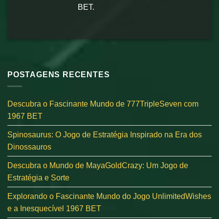
BET.
POSTAGENS RECENTES
Descubra o Fascinante Mundo de 777TripleSeven com
1967 BET
Spinosaurus: O Jogo de Estratégia Inspirado na Era dos
Dinossauros
Descubra o Mundo de MayaGoldCrazy: Um Jogo de
Estratégia e Sorte
Explorando o Fascinante Mundo do Jogo UnlimitedWishes
e a Inesquecível 1967 BET