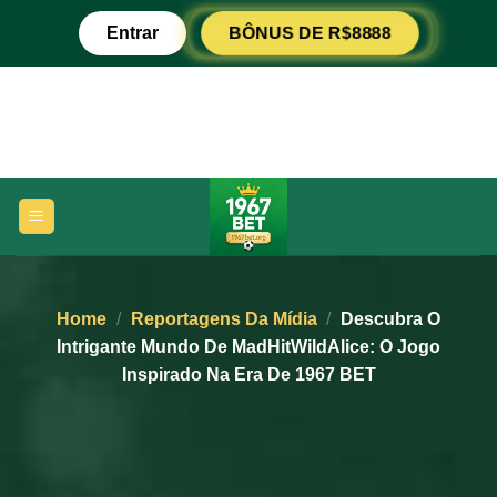
Ir
Entrar
BÔNUS DE R$8888
para
o
conteúdo
Home
/
Reportagens Da Mídia
/
Descubra O
Intrigante Mundo De MadHitWildAlice: O Jogo
Inspirado Na Era De 1967 BET