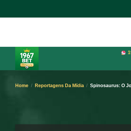
Ir
para
o
conteúdo
1
Home
/
Reportagens Da Mídia
/
Spinosaurus: O Jo