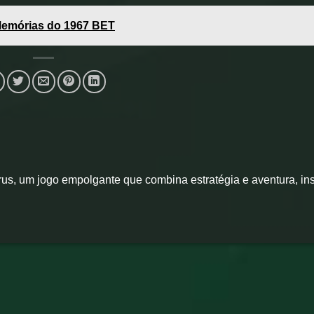
Memórias do 1967 BET
us, um jogo empolgante que combina estratégia e aventura, in