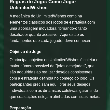
Regras do Jogo: Como Jogar
UnlimitedWishes
A mecânica do UnlimitedWishes combina
elementos clássicos dos jogos de estratégia com
uma abordagem inovadora, tornando-o tanto
desafiador quanto acessível. Aqui estão os
fundamentos que cada jogador deve conhecer:
Objetivo do Jogo
O principal objetivo do UnlimitedWishes é coletar o
maior número possível de "joias desejadas", que
são adquiridas ao realizar desejos consistentes
com a estratégia definida no começo do jogo. Os
participantes precisam equilibrar seus desejos
individuais com as dinâmicas coletivas, garantindo
que suas ações estejam alinhadas com suas metas.
Preparação