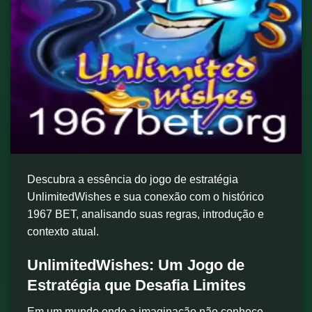
Descubra a essência do jogo de estratégia
UnlimitedWishes e sua conexão com o histórico
1967 BET, analisando suas regras, introdução e
contexto atual.
UnlimitedWishes: Um Jogo de
Estratégia que Desafia Limites
Em um mundo onde a imaginação não conhece