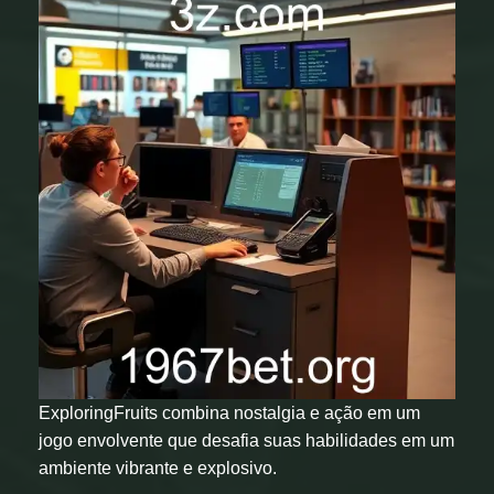
ExploringFruits combina nostalgia e ação em um
jogo envolvente que desafia suas habilidades em um
ambiente vibrante e explosivo.