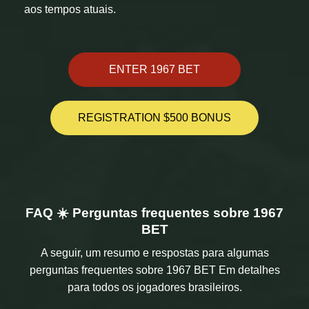
aos tempos atuais.
ENTER 1967 BET
REGISTRATION $500 BONUS
FAQ ☀️ Perguntas frequentes sobre 1967
BET
A seguir, um resumo e respostas para algumas
perguntas frequentes sobre 1967 BET Em detalhes
para todos os jogadores brasileiros.