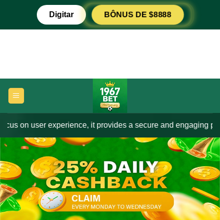
Ir
Digitar
BÔNUS DE $8888
para
o
conteúdo
 user experience, it provides a secure and engaging platform fo