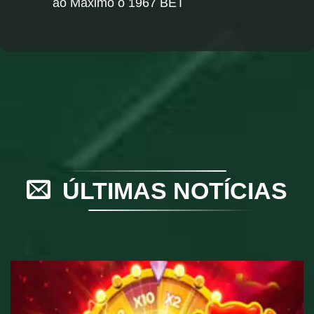
ao Máximo o 1967 BET
ÚLTIMAS NOTÍCIAS