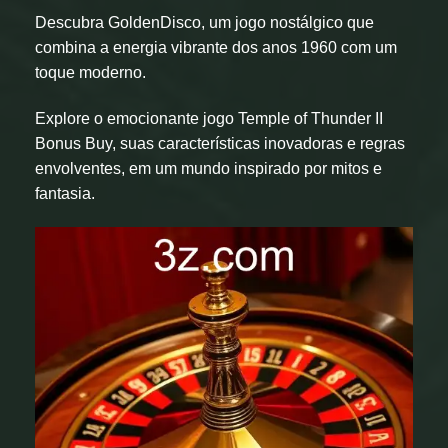
Descubra GoldenDisco, um jogo nostálgico que
combina a energia vibrante dos anos 1960 com um
toque moderno.
Explore o emocionante jogo Temple of Thunder II
Bonus Buy, suas características inovadoras e regras
envolventes, em um mundo inspirado por mitos e
fantasia.