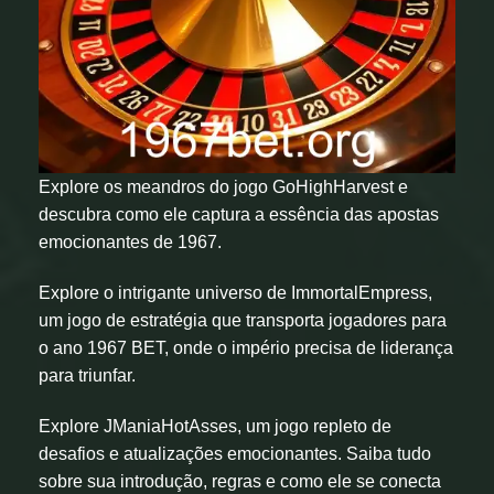
Explore os meandros do jogo GoHighHarvest e
descubra como ele captura a essência das apostas
emocionantes de 1967.
Explore o intrigante universo de ImmortalEmpress,
um jogo de estratégia que transporta jogadores para
o ano 1967 BET, onde o império precisa de liderança
para triunfar.
Explore JManiaHotAsses, um jogo repleto de
desafios e atualizações emocionantes. Saiba tudo
sobre sua introdução, regras e como ele se conecta