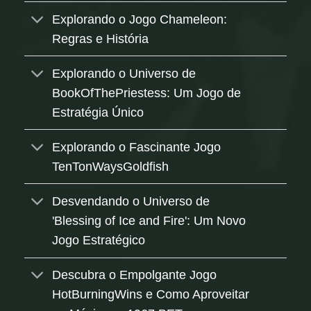
Explorando o Jogo Chameleon:
Regras e História
Explorando o Universo de
BookOfThePriestess: Um Jogo de
Estratégia Único
Explorando o Fascinante Jogo
TenTonWaysGoldfish
Desvendando o Universo de
'Blessing of Ice and Fire': Um Novo
Jogo Estratégico
Descubra o Empolgante Jogo
HotBurningWins e Como Aproveitar