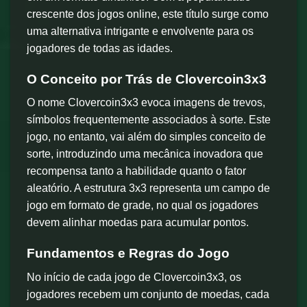
crescente dos jogos online, este título surge como
uma alternativa intrigante e envolvente para os
jogadores de todas as idades.
O Conceito por Trás de Clovercoin3x3
O nome Clovercoin3x3 evoca imagens de trevos,
símbolos frequentemente associados à sorte. Este
jogo, no entanto, vai além do simples conceito de
sorte, introduzindo uma mecânica inovadora que
recompensa tanto a habilidade quanto o fator
aleatório. A estrutura 3x3 representa um campo de
jogo em formato de grade, no qual os jogadores
devem alinhar moedas para acumular pontos.
Fundamentos e Regras do Jogo
No início de cada jogo de Clovercoin3x3, os
jogadores recebem um conjunto de moedas, cada