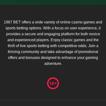
1967 BET offers a wide variety of online casino games and
sports betting options. With a focus on user experience, it
provides a secure and engaging platform for both novice
and experienced players. Enjoy classic games and the
thrill of live sports betting with competitive odds. Join a
thriving community and take advantage of promotional
offers and bonuses designed to enhance your gaming
adventure.