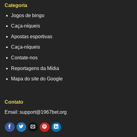
Categoria
Jogos de bingo
Caça-níqueis
Apostas esportivas
Caça-níqueis
Contate-nos
Reportagens da Mídia
Mapa do site do Google
Contato
Email: support@1967bet.org