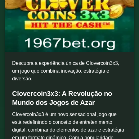
Descubra a experiência única de Clovercoin3x3,
um jogo que combina inovação, estratégia e
diversão.
Clovercoin3x3: A Revolução no
Mundo dos Jogos de Azar
Clovercoin3x3 é um novo sensacional jogo que
está redefinindo o conceito de entretenimento
digital, combinando elementos de azar e estratégia
em um formato dinâmico. Com a popularidade