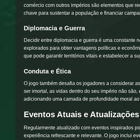
comércio com outros impérios são elementos que re
chave para sustentar a população e financiar campan
Diplomacia e Guerra
Decidir entre diplomacia e guerra é uma constante 
explorados para obter vantagens políticas e econôm
que pode garantir territórios vitais e estabelecer a s
Conduta e Ética
O jogo também desafia os jogadores a considerar as
ser imortal, as vidas dentro do seu império não são,
adicionando uma camada de profundidade moral ao 
Eventos Atuais e Atualizações
Regularmente atualizado com eventos inspirados p
experiência refrescante e relevante. O jogo inclui 