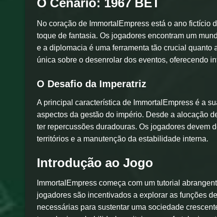
O Cenário: 1967 BET
No coração de ImmortalEmpress está o ano fictício
toque de fantasia. Os jogadores encontram um mund
e a diplomacia é uma ferramenta tão crucial quanto a
única sobre o desenrolar dos eventos, oferecendo inf
O Desafio da Imperatriz
A principal característica de ImmortalEmpress é a s
aspectos da gestão do império. Desde a alocação d
ter repercussões duradouras. Os jogadores devem de
territórios e a manutenção da estabilidade interna.
Introdução ao Jogo
ImmortalEmpress começa com um tutorial abrangente
jogadores são incentivados a explorar as funções de
necessárias para sustentar uma sociedade crescent