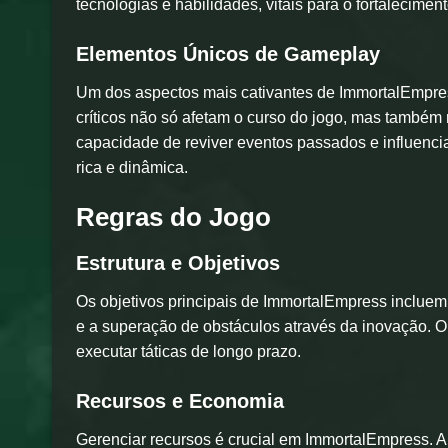
tecnologias e habilidades, vitais para o fortalecimen
Elementos Únicos de Gameplay
Um dos aspectos mais cativantes de ImmortalEmpres
críticos não só afetam o curso do jogo, mas também 
capacidade de reviver eventos passados e influencia
rica e dinâmica.
Regras do Jogo
Estrutura e Objetivos
Os objetivos principais de ImmortalEmpress incluem a
e a superação de obstáculos através da inovação. O 
executar táticas de longo prazo.
Recursos e Economia
Gerenciar recursos é crucial em ImmortalEmpress. A