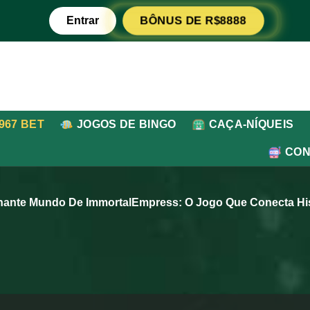
Entrar
BÔNUS DE R$8888
967 BET
JOGOS DE BINGO
CAÇA-NÍQUEIS
CON
ante Mundo De ImmortalEmpress: O Jogo Que Conecta Hist