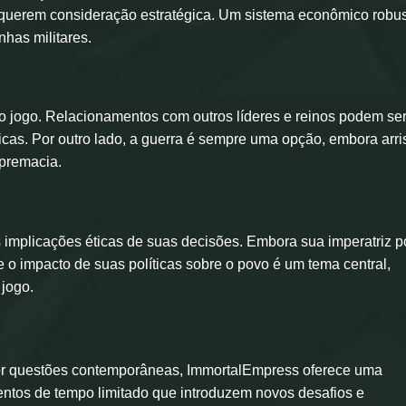
querem consideração estratégica. Um sistema econômico robus
has militares.
no jogo. Relacionamentos com outros líderes e reinos podem se
icas. Por outro lado, a guerra é sempre uma opção, embora arri
upremacia.
 implicações éticas de suas decisões. Embora sua imperatriz 
 e o impacto de suas políticas sobre o povo é um tema central,
jogo.
or questões contemporâneas, ImmortalEmpress oferece uma
eventos de tempo limitado que introduzem novos desafios e