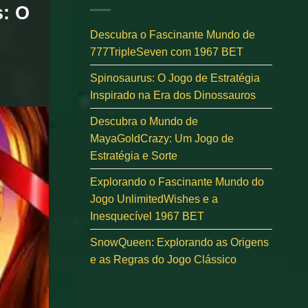
: O
Descubra o Fascinante Mundo de
777TripleSeven com 1967 BET
Spinosaurus: O Jogo de Estratégia
Inspirado na Era dos Dinossauros
Descubra o Mundo de
MayaGoldCrazy: Um Jogo de
Estratégia e Sorte
Explorando o Fascinante Mundo do
Jogo UnlimitedWishes e a
Inesquecível 1967 BET
SnowQueen: Explorando as Origens
e as Regras do Jogo Clássico