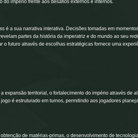
to do império frente aos desafios externos e internos.
s é a sua narrativa interativa. Decisões tomadas em momento
revelam partes da história da imperatriz e do mundo ao seu redo
r o futuro através de escolhas estratégicas fornece uma experi
 expansão territorial, o fortalecimento do império através de a
jogo é estruturado em turnos, permitindo aos jogadores planeja
 obtenção de matérias-primas, o desenvolvimento de tecnologia