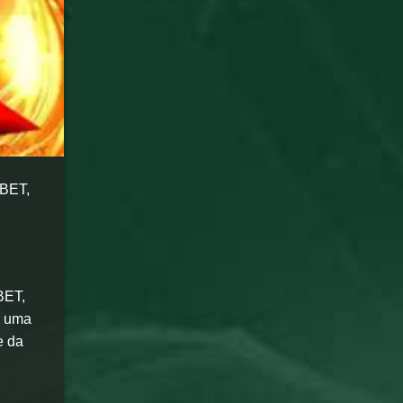
 BET,
BET,
e uma
e da