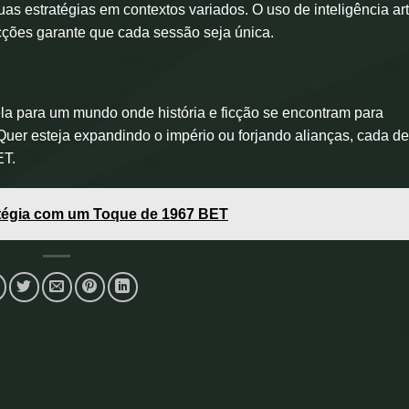
 estratégias em contextos variados. O uso de inteligência arti
ções garante que cada sessão seja única.
a para um mundo onde história e ficção se encontram para
Quer esteja expandindo o império ou forjando alianças, cada d
ET.
atégia com um Toque de 1967 BET