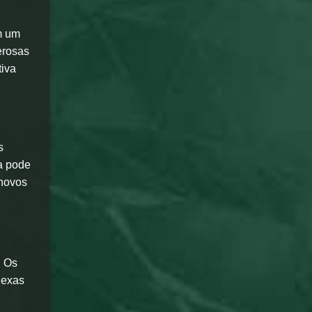
m um
erosas
tiva
s
a pode
 novos
. Os
lexas