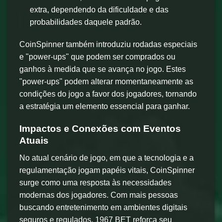
extra, dependendo da dificuldade e das
probabilidades daquele padrão.
CoinSpinner também introduziu rodadas especiais
e "power-ups" que podem ser comprados ou
ganhos à medida que se avança no jogo. Estes
"power-ups" podem alterar momentaneamente as
condições do jogo a favor dos jogadores, tornando
a estratégia um elemento essencial para ganhar.
Impactos e Conexões com Eventos
Atuais
No atual cenário de jogo, em que a tecnologia e a
regulamentação jogam papéis vitais, CoinSpinner
surge como uma resposta às necessidades
modernas dos jogadores. Com mais pessoas
buscando entretenimento em ambientes digitais
seguros e regulados, 1967 BET reforça seu