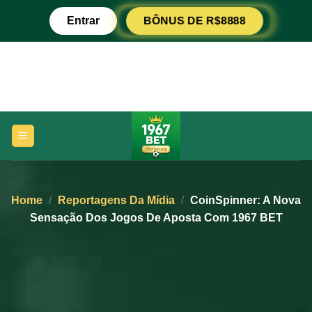
Ir
Entrar
BÔNUS DE R$8888
para
o
conteúdo
Home
/
Reportagens Da Mídia
/
CoinSpinner: A Nova
Sensação Dos Jogos De Aposta Com 1967 BET