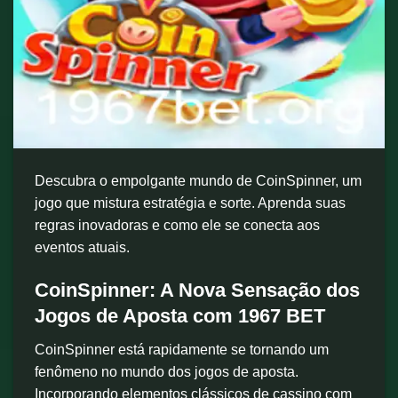
Descubra o empolgante mundo de CoinSpinner, um
jogo que mistura estratégia e sorte. Aprenda suas
regras inovadoras e como ele se conecta aos
eventos atuais.
CoinSpinner: A Nova Sensação dos
Jogos de Aposta com 1967 BET
CoinSpinner está rapidamente se tornando um
fenômeno no mundo dos jogos de aposta.
Incorporando elementos clássicos de cassino com