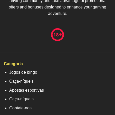
thriving community and take advantage of promotional
offers and bonuses designed to enhance your gaming
adventure.
Categoria
Jogos de bingo
Caça-níqueis
Apostas esportivas
Caça-níqueis
Contate-nos