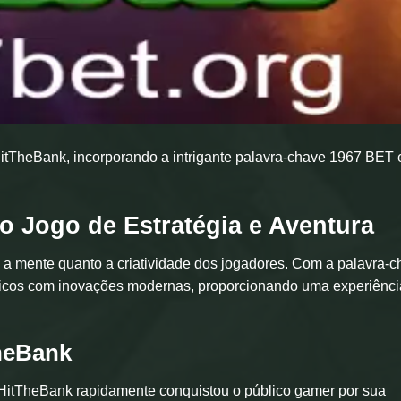
itTheBank, incorporando a intrigante palavra-chave 1967 BET 
 Jogo de Estratégia e Aventura
 a mente quanto a criatividade dos jogadores. Com a palavra-
ssicos com inovações modernas, proporcionando uma experiênci
heBank
 HitTheBank rapidamente conquistou o público gamer por sua