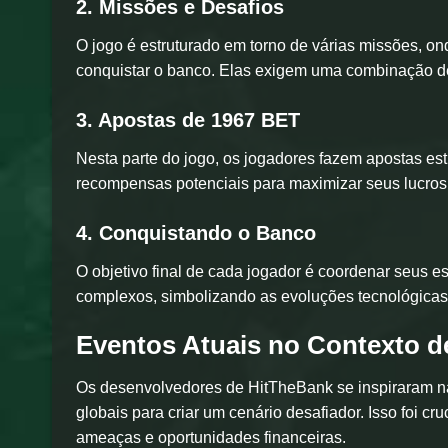
2. Missões e Desafios
O jogo é estruturado em torno de várias missões, o
conquistar o banco. Elas exigem uma combinação de 
3. Apostas de 1967 BET
Nesta parte do jogo, os jogadores fazem apostas e
recompensas potenciais para maximizar seus lucros
4. Conquistando o Banco
O objetivo final de cada jogador é coordenar seus e
complexos, simbolizando as evoluções tecnológicas 
Eventos Atuais no Contexto 
Os desenvolvedores de HitTheBank se inspiraram n
globais para criar um cenário desafiador. Isso foi cr
ameaças e oportunidades financeiras.