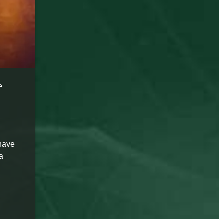
e
chave
a