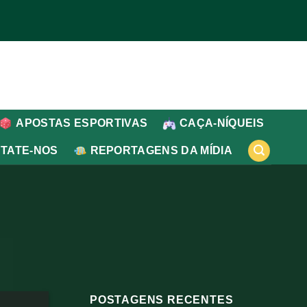
APOSTAS ESPORTIVAS
CAÇA-NÍQUEIS
TATE-NOS
REPORTAGENS DA MÍDIA
POSTAGENS RECENTES