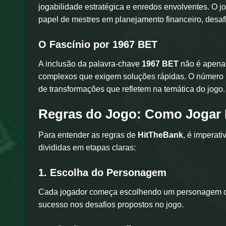
jogabilidade estratégica e enredos envolventes. O 
papel de mestres em planejamento financeiro, desa
O Fascínio por 1967 BET
A inclusão da palavra-chave
1967 BET
não é apenas
complexos que exigem soluções rápidas. O número 
de transformações que refletem na temática do jogo.
Regras do Jogo: Como Jogar
Para entender as regras de
HitTheBank
, é imperat
divididas em etapas claras:
1. Escolha do Personagem
Cada jogador começa escolhendo um personagem que 
sucesso nos desafios propostos no jogo.