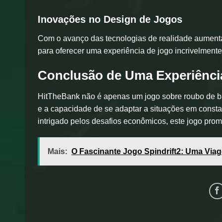
Inovações no Design de Jogos
Com o avanço das tecnologias de realidade aumentada
para oferecer uma experiência de jogo incrivelmente 
Conclusão de Uma Experiênci
HitTheBank não é apenas um jogo sobre roubo de 
e a capacidade de se adaptar a situações em const
intrigado pelos desafios econômicos, este jogo pro
Mais:
O Fascinante Jogo Spindrift2: Uma Vi