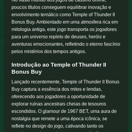
poucos títulos conseguem equilibrar inovação e
envolvimento temático como Temple of Thunder II
Bonus Buy. Ambientado em uma atmosfera rica em
mitologia antiga, este jogo transporta os jogadores
para um universo repleto de deuses, heróis e
aventuras emocionantes, refletindo o eterno fascínio
pelos mistérios dos tempos antigos.
Introdução ao Temple of Thunder II
Bonus Buy
Lançado recentemente, Temple of Thunder II Bonus
Buy captura a essência dos mitos e lendas,
oferecendo aos jogadores a oportunidade de
explorar ruínas ancestrais cheias de tesouros
escondidos. O glamour de 1967 BET, uma aura de
nostalgia que remete a uma época icônica, se
reflete no design do jogo, cativando tanto os