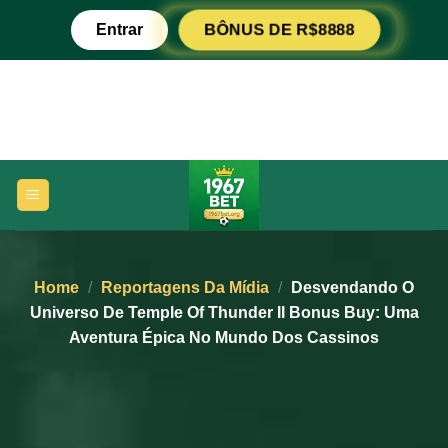
Ir
Entrar
BÔNUS DE R$8888
para
o
conteúdo
Home
/
Reportagens Da Mídia
/
Desvendando O
Universo De Temple Of Thunder II Bonus Buy: Uma
Aventura Épica No Mundo Dos Cassinos