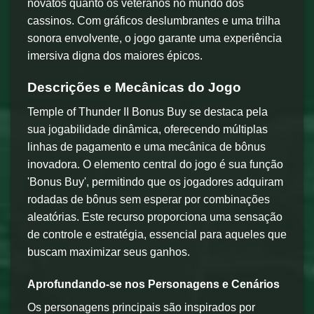
novatos quanto os veteranos no mundo dos
cassinos. Com gráficos deslumbrantes e uma trilha
sonora envolvente, o jogo garante uma experiência
imersiva digna dos maiores épicos.
Descrições e Mecânicas do Jogo
Temple of Thunder II Bonus Buy se destaca pela
sua jogabilidade dinâmica, oferecendo múltiplas
linhas de pagamento e uma mecânica de bônus
inovadora. O elemento central do jogo é sua função
'Bonus Buy', permitindo que os jogadores adquiram
rodadas de bônus sem esperar por combinações
aleatórias. Este recurso proporciona uma sensação
de controle e estratégia, essencial para aqueles que
buscam maximizar seus ganhos.
Aprofundando-se nos Personagens e Cenários
Os personagens principais são inspirados por