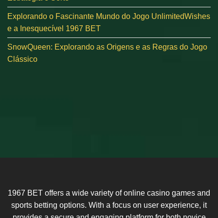
Explorando o Fascinante Mundo do Jogo UnlimitedWishes
e a Inesquecível 1967 BET
SnowQueen: Explorando as Origens e as Regras do Jogo
Clássico
1967 BET offers a wide variety of online casino games and
sports betting options. With a focus on user experience, it
provides a secure and engaging platform for both novice