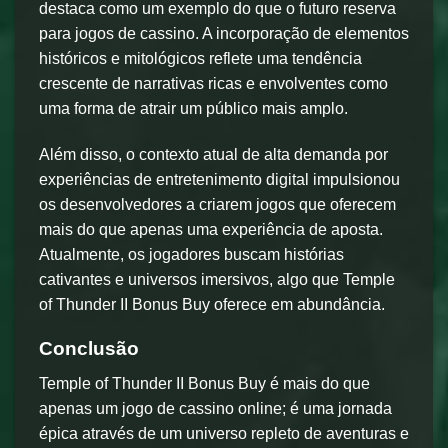
destaca como um exemplo do que o futuro reserva
para jogos de cassino. A incorporação de elementos
históricos e mitológicos reflete uma tendência
crescente de narrativas ricas e envolventes como
uma forma de atrair um público mais amplo.
Além disso, o contexto atual de alta demanda por
experiências de entretenimento digital impulsionou
os desenvolvedores a criarem jogos que oferecem
mais do que apenas uma experiência de aposta.
Atualmente, os jogadores buscam histórias
cativantes e universos imersivos, algo que Temple
of Thunder II Bonus Buy oferece em abundância.
Conclusão
Temple of Thunder II Bonus Buy é mais do que
apenas um jogo de cassino online; é uma jornada
épica através de um universo repleto de aventuras e