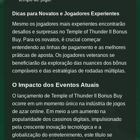
Dicas para Novatos e Jogadores Experientes
Mesmo os jogadores mais experientes encontrarão
desafios e surpresas no Temple of Thunder II Bonus
Buy. Para os novatos, é crucial começar
entendendo as linhas de pagamento e as melhores
práticas de aposta. Os jogadores veteranos se
beneficiarão da exploração das nuances dos bônus
compráveis e das estratégias de rodadas múltiplas.
O Impacto dos Eventos Atuais
O lançamento de Temple of Thunder II Bonus Buy
ocorre em um momento único na indústria de jogos
de azar online. Em meio a um aumento na
popularidade dos cassinos digitais, impulsionado
pela crescente inovação tecnológica e a
globalização do entretenimento, este título se