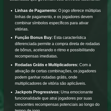
Linhas de Pagamento:
O jogo oferece múltiplas
linhas de pagamento, e os jogadores devem
combinar símbolos específicos para ativar
vitórias.
Função Bonus Buy:
Esta característica
diferenciada permite a compra direta de rodadas
de bônus, acelerando o ritmo e possibilitando
recompensas imediatas.
Rodadas Grátis e Multiplicadores:
Com a
ativação de certas combinações, os jogadores
podem ganhar rodadas grátis, onde
multiplicadores de vitória são aplicáveis.
Jackpots Progressivos:
Uma emocionante
funcionalidade que atrai jogadores por suas
crescentes recompensas potenciais ao longo do
tempo de jogo.