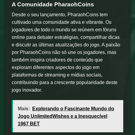
A Comunidade PharaohCoins
Desde o seu lançamento, PharaohCoins tem
cultivado uma comunidade ativa e vibrante. Os
jogadores de todo o mundo se reúnem em fóruns
online para debater estratégias, compartilhar dicas
e discutir as últimas atualizações do jogo. A paixão
por PharaohCoins não só une os jogadores, mas
também inspira criadores de conteúdo que
exploram diferentes aspectos do jogo em
plataformas de streaming e mídias sociais,
contribuindo para a crescente popularidade deste
jogo inovador.
Mais:
Explorando o Fascinante Mundo do
Jogo UnlimitedWishes e a Inesquecível
1967 BET