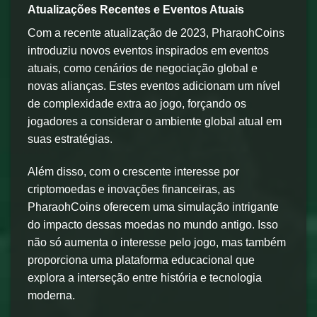
Atualizações Recentes e Eventos Atuais
Com a recente atualização de 2023, PharaohCoins
introduziu novos eventos inspirados em eventos
atuais, como cenários de negociação global e
novas alianças. Estes eventos adicionam um nível
de complexidade extra ao jogo, forçando os
jogadores a considerar o ambiente global atual em
suas estratégias.
Além disso, com o crescente interesse por
criptomoedas e inovações financeiras, as
PharaohCoins oferecem uma simulação intrigante
do impacto dessas moedas no mundo antigo. Isso
não só aumenta o interesse pelo jogo, mas também
proporciona uma plataforma educacional que
explora a interseção entre história e tecnologia
moderna.