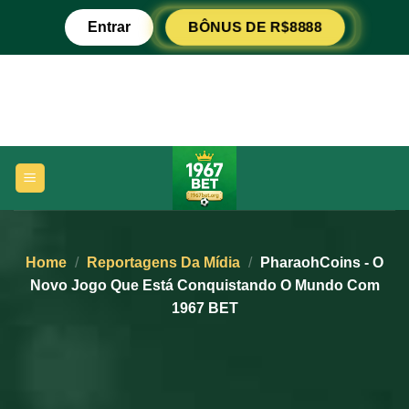
Ir
Entrar
BÔNUS DE R$8888
para
o
conteúdo
Home
/
Reportagens Da Mídia
/
PharaohCoins - O
Novo Jogo Que Está Conquistando O Mundo Com
1967 BET