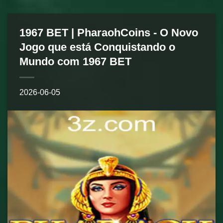
1967 BET | PharaohCoins - O Novo
Jogo que está Conquistando o
Mundo com 1967 BET
2026-06-05