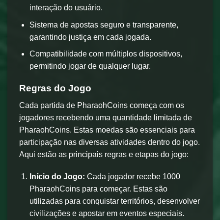
interação do usuário.
Sistema de apostas seguro e transparente,
garantindo justiça em cada jogada.
Compatibilidade com múltiplos dispositivos,
permitindo jogar de qualquer lugar.
Regras do Jogo
Cada partida de PharaohCoins começa com os
jogadores recebendo uma quantidade limitada de
PharaohCoins. Estas moedas são essenciais para
participação nas diversas atividades dentro do jogo.
Aqui estão as principais regras e etapas do jogo:
Início do Jogo:
Cada jogador recebe 1000
PharaohCoins para começar. Estas são
utilizadas para conquistar territórios, desenvolver
civilizações e apostar em eventos especiais.