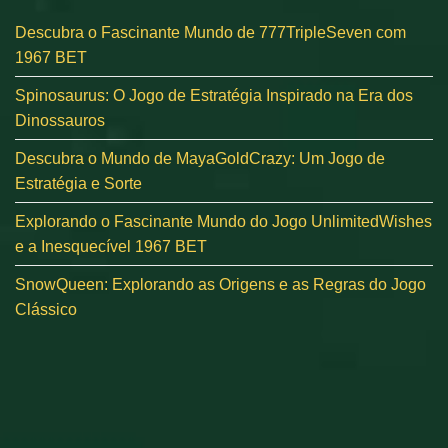
Descubra o Fascinante Mundo de 777TripleSeven com
1967 BET
Spinosaurus: O Jogo de Estratégia Inspirado na Era dos
Dinossauros
Descubra o Mundo de MayaGoldCrazy: Um Jogo de
Estratégia e Sorte
Explorando o Fascinante Mundo do Jogo UnlimitedWishes
e a Inesquecível 1967 BET
SnowQueen: Explorando as Origens e as Regras do Jogo
Clássico