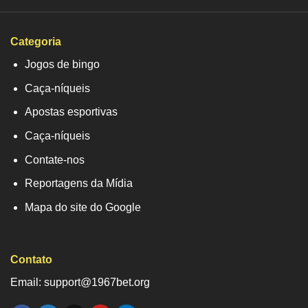
Categoria
Jogos de bingo
Caça-níqueis
Apostas esportivas
Caça-níqueis
Contate-nos
Reportagens da Mídia
Mapa do site do Google
Contato
Email: support@1967bet.org