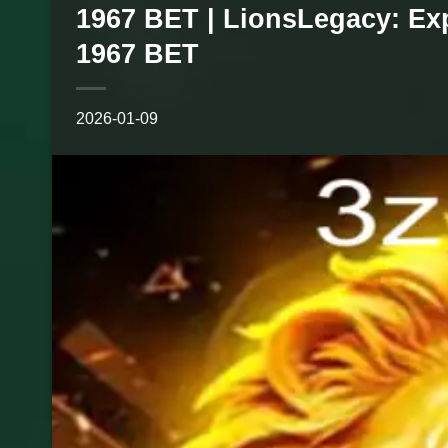
1967 BET | LionsLegacy: Ex
1967 BET
2026-01-09