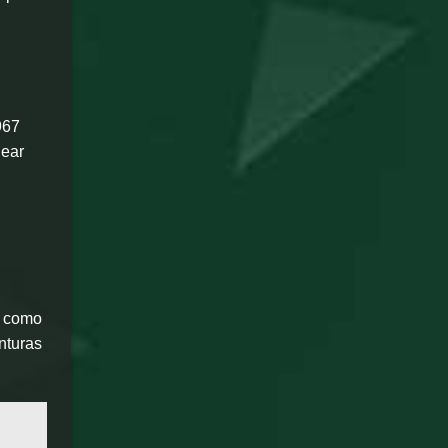
967
uear
s como
nturas