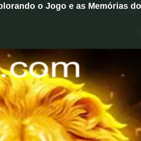
plorando o Jogo e as Memórias d