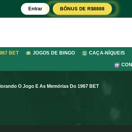
Entrar
BÔNUS DE R$8888
967 BET
JOGOS DE BINGO
CAÇA-NÍQUEIS
CON
lorando O Jogo E As Memórias Do 1967 BET