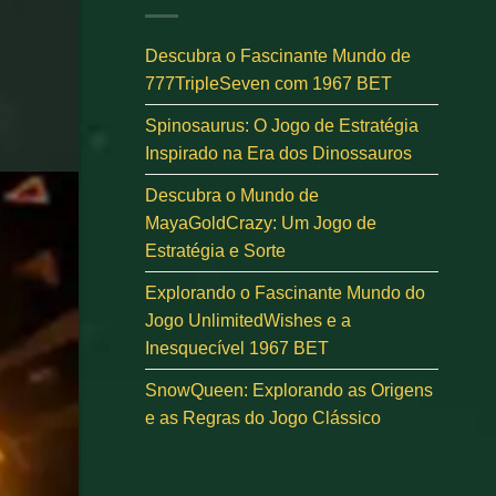
o
Descubra o Fascinante Mundo de
777TripleSeven com 1967 BET
Spinosaurus: O Jogo de Estratégia
Inspirado na Era dos Dinossauros
Descubra o Mundo de
MayaGoldCrazy: Um Jogo de
Estratégia e Sorte
Explorando o Fascinante Mundo do
Jogo UnlimitedWishes e a
Inesquecível 1967 BET
SnowQueen: Explorando as Origens
e as Regras do Jogo Clássico