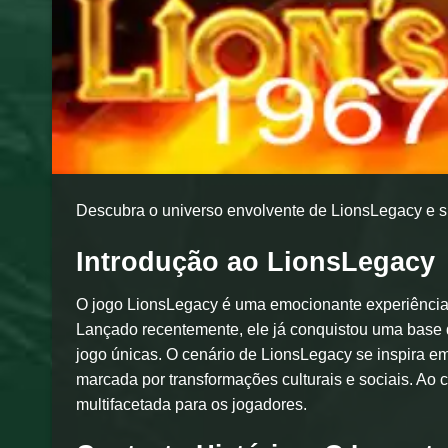
Descubra o universo envolvente de LionsLegacy e s
Introdução ao LionsLegacy
O jogo LionsLegacy é uma emocionante experiência 
Lançado recentemente, ele já conquistou uma base d
jogo únicas. O cenário de LionsLegacy se inspira em
marcada por transformações culturais e sociais. Ao 
multifacetada para os jogadores.