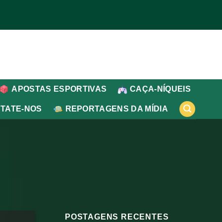
APOSTAS ESPORTIVAS
CAÇA-NÍQUEIS
TATE-NOS
REPORTAGENS DA MÍDIA
POSTAGENS RECENTES