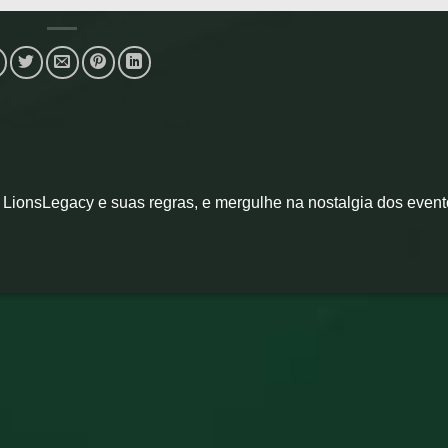
 LionsLegacy e suas regras, e mergulhe na nostalgia dos event