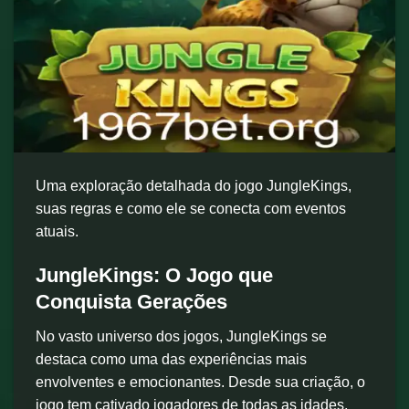
Uma exploração detalhada do jogo JungleKings,
suas regras e como ele se conecta com eventos
atuais.
JungleKings: O Jogo que
Conquista Gerações
No vasto universo dos jogos, JungleKings se
destaca como uma das experiências mais
envolventes e emocionantes. Desde sua criação, o
jogo tem cativado jogadores de todas as idades,