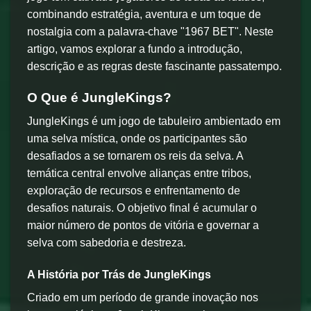
combinando estratégia, aventura e um toque de
nostalgia com a palavra-chave "1967 BET". Neste
artigo, vamos explorar a fundo a introdução,
descrição e as regras deste fascinante passatempo.
O Que é JungleKings?
JungleKings é um jogo de tabuleiro ambientado em
uma selva mística, onde os participantes são
desafiados a se tornarem os reis da selva. A
temática central envolve alianças entre tribos,
exploração de recursos e enfrentamento de
desafios naturais. O objetivo final é acumular o
maior número de pontos de vitória e governar a
selva com sabedoria e destreza.
A História por Trás de JungleKings
Criado em um período de grande inovação nos