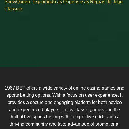
SnowQueen: Explorando as Origens e as Regras do Jogo
Clássico
1967 BET offers a wide variety of online casino games and
sports betting options. With a focus on user experience, it
provides a secure and engaging platform for both novice
and experienced players. Enjoy classic games and the
thrill of live sports betting with competitive odds. Join a
thriving community and take advantage of promotional