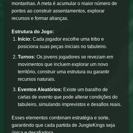
montanhas. A meta é acumular o maior número de
pontos ao construir assentamentos, explorar
recursos e formar alianças.
Estrutura do Jogo:
Início:
Cada jogador escolhe uma tribo e
posiciona suas peças iniciais no tabuleiro.
Turnos:
Os jovens jogadores se revezam em
movimentos que incluem explorar um novo
território, construir uma estrutura ou garantir
recursos naturais.
Eventos Aleatórios:
Existe um baralho de
cartas de evento que pode alterar condições do
tabuleiro, simulando imprevistos e desafios reais.
Esses elementos combinam estratégia e sorte,
garantindo que cada partida de JungleKings seja
única e desafiadora.