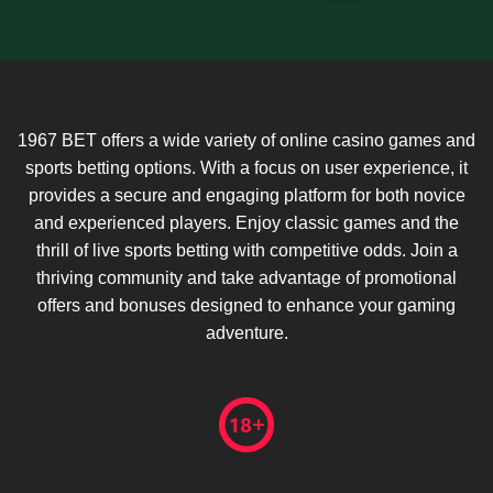
1967 BET offers a wide variety of online casino games and
sports betting options. With a focus on user experience, it
provides a secure and engaging platform for both novice
and experienced players. Enjoy classic games and the
thrill of live sports betting with competitive odds. Join a
thriving community and take advantage of promotional
offers and bonuses designed to enhance your gaming
adventure.