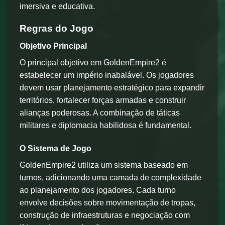
imersiva e educativa.
Regras do Jogo
Objetivo Principal
O principal objetivo em GoldenEmpire2 é
estabelecer um império inabalável. Os jogadores
devem usar planejamento estratégico para expandir
territórios, fortalecer forças armadas e construir
alianças poderosas. A combinação de táticas
militares e diplomacia habilidosa é fundamental.
O Sistema de Jogo
GoldenEmpire2 utiliza um sistema baseado em
turnos, adicionando uma camada de complexidade
ao planejamento dos jogadores. Cada turno
envolve decisões sobre movimentação de tropas,
construção de infraestruturas e negociação com