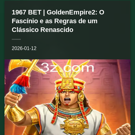
1967 BET | GoldenEmpire2: O
Fascínio e as Regras de um
Clássico Renascido
2026-01-12