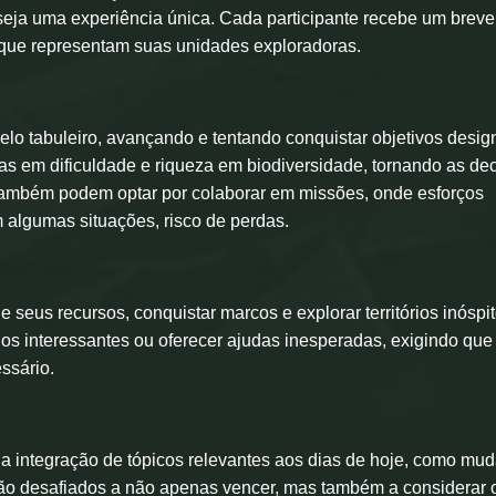
 seja uma experiência única. Cada participante recebe um brev
go que representam suas unidades exploradoras.
o tabuleiro, avançando e tentando conquistar objetivos desi
adas em dificuldade e riqueza em biodiversidade, tornando as de
 também podem optar por colaborar em missões, onde esforços
 algumas situações, risco de perdas.
 seus recursos, conquistar marcos e explorar territórios inóspit
os interessantes ou oferecer ajudas inesperadas, exigindo que
ssário.
a integração de tópicos relevantes aos dias de hoje, como mu
são desafiados a não apenas vencer, mas também a considerar 