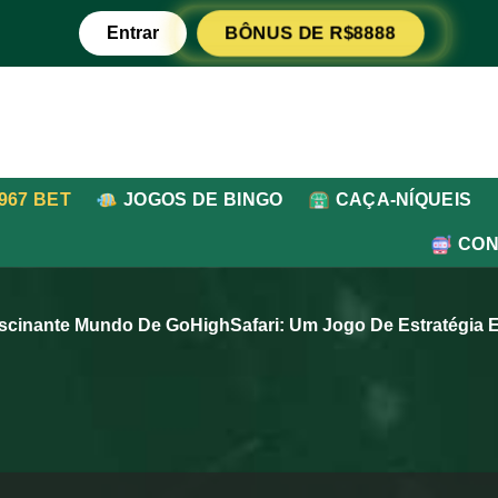
Entrar
BÔNUS DE R$8888
967 BET
JOGOS DE BINGO
CAÇA-NÍQUEIS
CON
cinante Mundo De GoHighSafari: Um Jogo De Estratégia E