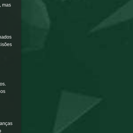
e, mas
gnados
cisões
os.
 os
danças
o