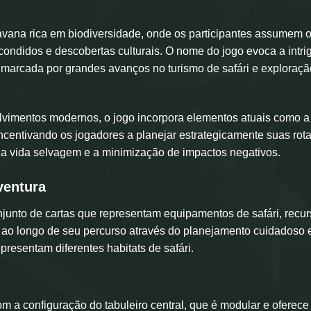
ana rica em biodiversidade, onde os participantes assumem o
ondidos e descobertas culturais. O nome do jogo evoca a intri
marcada por grandes avanços no turismo de safári e exploraçã
vimentos modernos, o jogo incorpora elementos atuais como a
incentivando os jogadores a planejar estrategicamente suas rot
a vida selvagem e a minimização de impactos negativos.
ventura
nto de cartas que representam equipamentos de safári, recur
s ao longo de seu percurso através do planejamento cuidadoso 
presentam diferentes habitats de safári.
m a configuração do tabuleiro central, que é modular e oferece