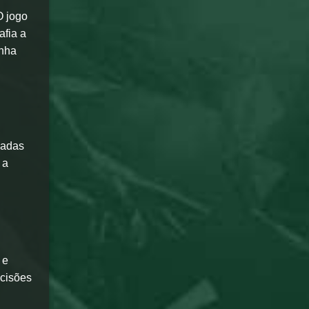
O jogo
afia a
enha
madas
 a
 e
ecisões