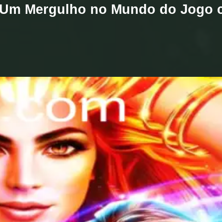
: Um Mergulho no Mundo do Jogo