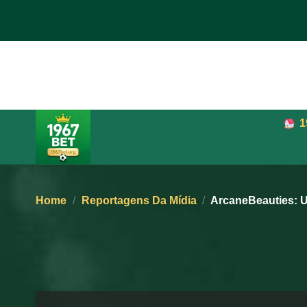
Ir
para
o
conteúdo
1
Home
/
Reportagens Da Mídia
/
ArcaneBeauties: 