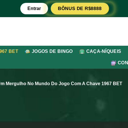
BÔNUS DE R$8888
Entrar
967 BET
JOGOS DE BINGO
CAÇA-NÍQUEIS
CON
Um Mergulho No Mundo Do Jogo Com A Chave 1967 BET