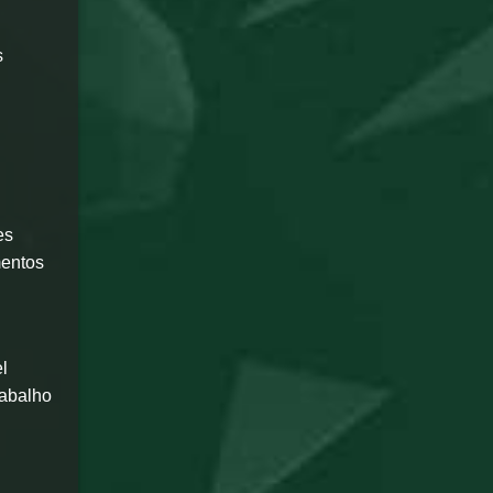
s
es
mentos
l
rabalho