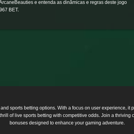
 ArcaneBeauties e entenda as dinâmicas e regras deste jogo
1967 BET.
and sports betting options. With a focus on user experience, it 
ill of live sports betting with competitive odds. Join a thrivi
bonuses designed to enhance your gaming adventure.