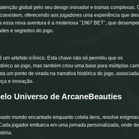
atenção global pelo seu design inovador e tramas complexas. 
coexistem, oferecendo aos jogadores uma experiência que des
ra essa nova aventura é a misteriosa "1967 BET", que desemp
ades e segredos do jogo.
um artefato icônico. Esta chave não só permitiu que os
órico ao jogo, mas também criou uma base para múltiplas ca
ta um ponto de virada na narrativa histórica do jogo, associada
ça e inovação.
elo Universo de ArcaneBeauties
o vasto mundo encantado enquanto coleta itens, resolve enigmas
. Cada jogador embarca em uma jornada personalizada, onde d
tória.