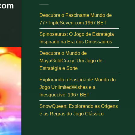
 com
Descubra o Fascinante Mundo de
777TripleSeven com 1967 BET
Spinosaurus: O Jogo de Estratégia
Inspirado na Era dos Dinossauros
Descubra o Mundo de
MayaGoldCrazy: Um Jogo de
Estratégia e Sorte
Explorando o Fascinante Mundo do
Jogo UnlimitedWishes e a
Inesquecível 1967 BET
SnowQueen: Explorando as Origens
e as Regras do Jogo Clássico