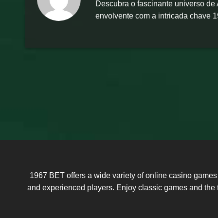
Descubra o fascinante universo de
envolvente com a intricada chave 
1967 BET offers a wide variety of online casino games 
and experienced players. Enjoy classic games and the thr